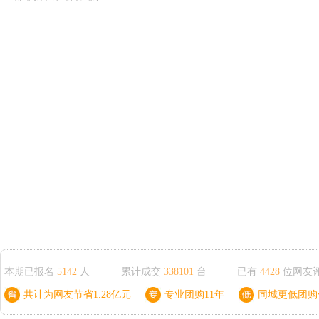
本期已报名
5142
人
累计成交
338101
台
已有
4428
位网友
共计为网友节省1.28亿元
专业团购11年
同城更低团购