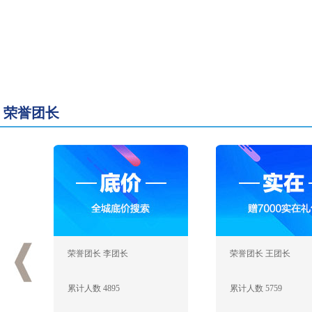
荣誉团长
荣誉团长 李团长
荣誉团长 王团长
累计人数 4895
累计人数 5759