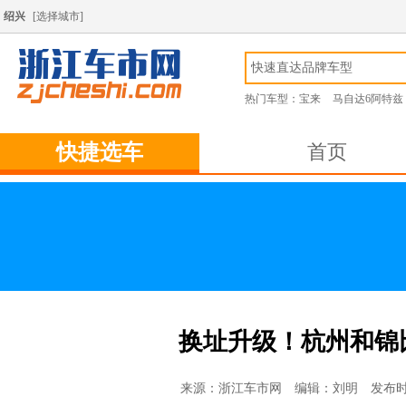
绍兴
[
选择城市
]
热门车型：
宝来
马自达6阿特兹
快捷选车
首页
换址升级！杭州和锦
来源：浙江车市网 编辑：刘明 发布时间：2026