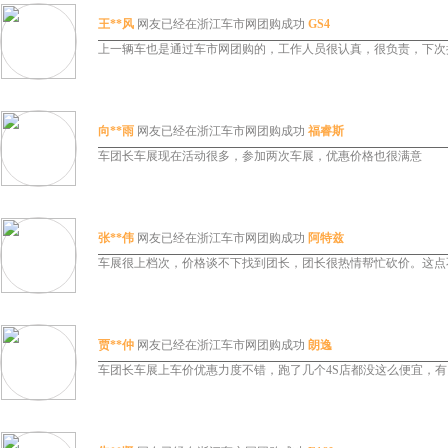
王**风
网友已经在浙江车市网团购成功
GS4
上一辆车也是通过车市网团购的，工作人员很认真，很负责，下次
向**雨
网友已经在浙江车市网团购成功
福睿斯
车团长车展现在活动很多，参加两次车展，优惠价格也很满意
张**伟
网友已经在浙江车市网团购成功
阿特兹
车展很上档次，价格谈不下找到团长，团长很热情帮忙砍价。这点
贾**仲
网友已经在浙江车市网团购成功
朗逸
车团长车展上车价优惠力度不错，跑了几个4S店都没这么便宜，