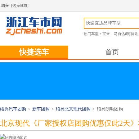
绍兴
[
选择城市
]
热门车型：
宝来
马自达6阿特兹
快捷选车
首页
绍兴汽车团购
>
新车团购
>
绍兴北京现代团购
>
绍兴朗动团购
北京现代《厂家授权店团购优惠仅此2天》