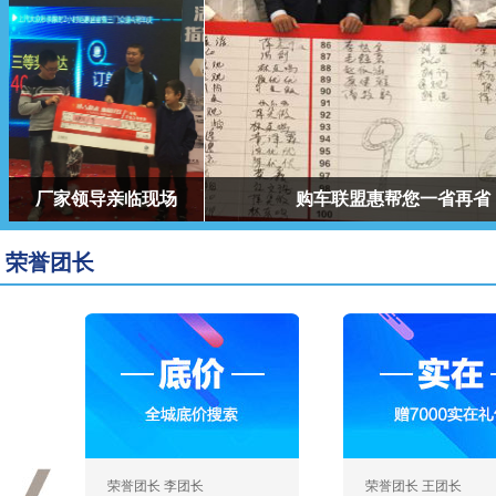
厂家领导亲临现场
购车联盟惠帮您一省再省
东风悦达起亚百城千团嘉兴站
购车联盟惠得到杭城车友的支持与认可，帮助
当日成交321台
愉悦的环境中购得爱车。
荣誉团长
荣誉团长 李团长
荣誉团长 王团长