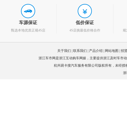
车源保证
低价保证
甄选本地优质正规4S店
4S店挑最低价格合作
规
关于我们
|
联系我们
|
产品介绍
|
网站地图
|
招
浙江车市网是浙江互动购车网媒，主要提供浙江
及时车市动
杭州易卡搜汽车服务有限公司版权所有，未经授
浙I