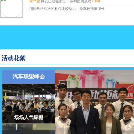
朱**贤
网友已经在浙江车市网团购成功
E160
团购价格和送的礼包比较给力。换车还找车团长
活动花絮
汽车联盟峰会
场场人气爆棚
车坛争霸会汽车版非诚勿扰，
每届报名车友人气爆棚