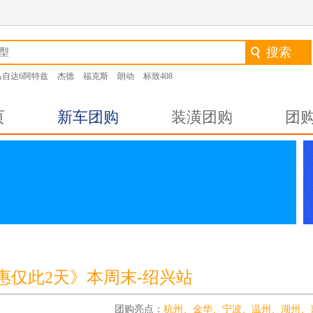
马自达6阿特兹
杰德
福克斯
朗动
标致408
页
新车团购
装潢团购
团
惠仅此2天》本周末-绍兴站
团购亮点：
杭州、金华、宁波、温州、湖州、