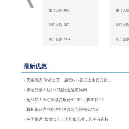
56
累计人数 4895
累计人数 
9
带团次数 187
带团次数 
22
购车台数 1954
购车台数 
最新优惠
天生玩家 智趣全开，启境GT7正式上市官方指...
>
换址升级！杭州和锦比亚迪海洋网
>
超68亿！沃尔沃减持股份至18%，极星获9.5 ...
>
杭州豪跃吉利用户初冬温泉之旅完美结束
>
英国推迟“禁燃”5年！这几家反对，其中有福特
>