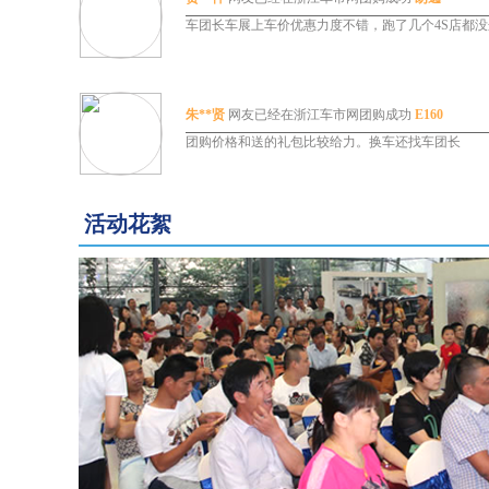
车团长车展上车价优惠力度不错，跑了几个4S店都
朱**贤
网友已经在浙江车市网团购成功
E160
团购价格和送的礼包比较给力。换车还找车团长
活动花絮