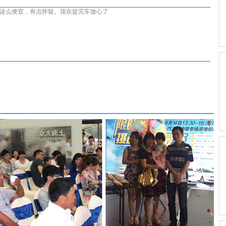
没这么便宜，有点怀疑。现在提完车放心了