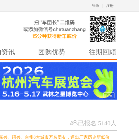
登录
|
注册
购资讯
团购优势
往期回顾
已报名
5140
人
嘉兴、绍兴、台州8大城市万名团友，逼出厂家历史新低价