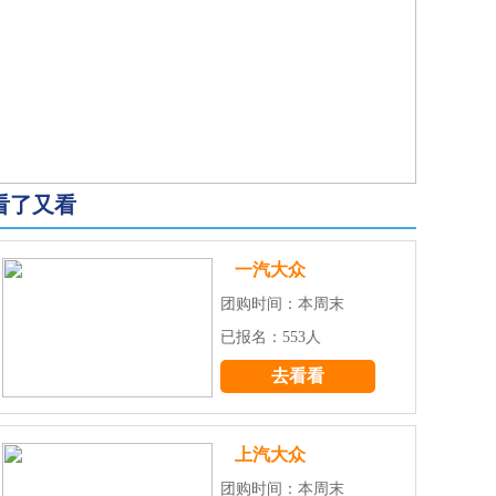
看了又看
一汽大众
团购时间：本周末
已报名：553人
去看看
上汽大众
团购时间：本周末