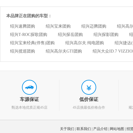
本品牌正在团购的车型：
绍兴速腾团购
绍兴宝来团购
绍兴迈腾团购
绍兴高
绍兴T-ROC探歌团购
绍兴探岳团购
绍兴探影团购
绍兴宝来经典(停售)团购
绍兴高尔夫.纯电团购
绍兴捷达(
绍兴揽巡团购
绍兴高尔夫GTI团购
绍兴大众ID.7 VIZZI
车源保证
低价保证
甄选本地优质正规4S店
4S店挑最低价格合作
规
关于我们
|
联系我们
|
产品介绍
|
网站地图
|
招