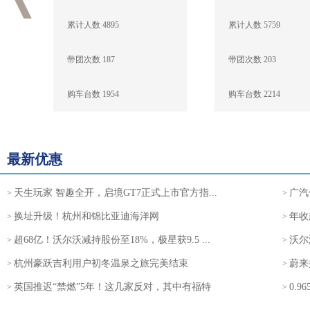
累计人数 4895
累计人数 5759
带团次数 187
带团次数 203
购车台数 1954
购车台数 2214
最新优惠
天生玩家 智趣全开，启境GT7正式上市官方指...
广汽
>
>
换址升级！杭州和锦比亚迪海洋网
年收
>
>
超68亿！沃尔沃减持股份至18%，极星获9.5 ...
沃尔
>
>
杭州豪跃吉利用户初冬温泉之旅完美结束
蔚来
>
>
英国推迟“禁燃”5年！这几家反对，其中有福特
0.
>
>