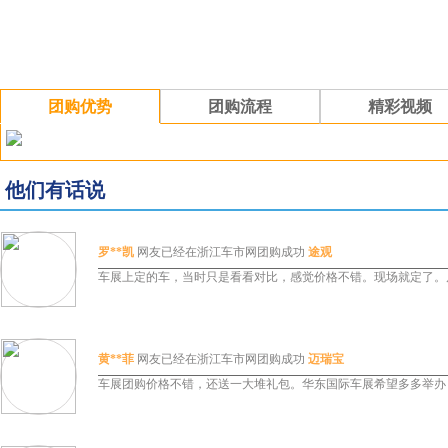
团购优势
团购流程
精彩视频
他们有话说
罗**凯
网友已经在浙江车市网团购成功
途观
车展上定的车，当时只是看看对比，感觉价格不错。现场就定了。后
黄**菲
网友已经在浙江车市网团购成功
迈瑞宝
车展团购价格不错，还送一大堆礼包。华东国际车展希望多多举办