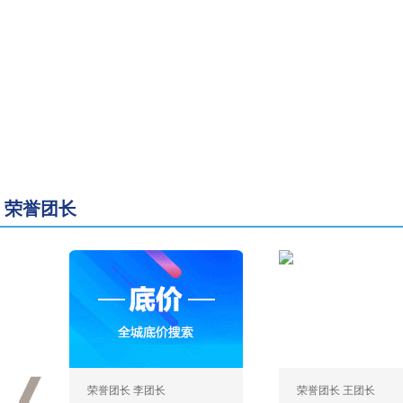
荣誉团长
荣誉团长 李团长
荣誉团长 王团长