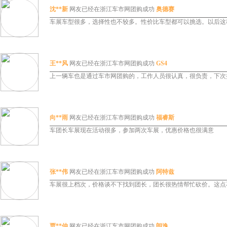
沈**新
网友已经在浙江车市网团购成功
奥德赛
车展车型很多，选择性也不较多。性价比车型都可以挑选。以后这
王**风
网友已经在浙江车市网团购成功
GS4
上一辆车也是通过车市网团购的，工作人员很认真，很负责，下次
向**雨
网友已经在浙江车市网团购成功
福睿斯
车团长车展现在活动很多，参加两次车展，优惠价格也很满意
张**伟
网友已经在浙江车市网团购成功
阿特兹
车展很上档次，价格谈不下找到团长，团长很热情帮忙砍价。这点
贾**仲
网友已经在浙江车市网团购成功
朗逸