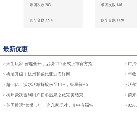
带团次数 203
带团次数 146
购车台数 2214
购车台数 1128
最新优惠
天生玩家 智趣全开，启境GT7正式上市官方指...
广汽
>
>
换址升级！杭州和锦比亚迪海洋网
年收
>
>
超68亿！沃尔沃减持股份至18%，极星获9.5 ...
沃尔
>
>
杭州豪跃吉利用户初冬温泉之旅完美结束
蔚来
>
>
英国推迟“禁燃”5年！这几家反对，其中有福特
0.
>
>