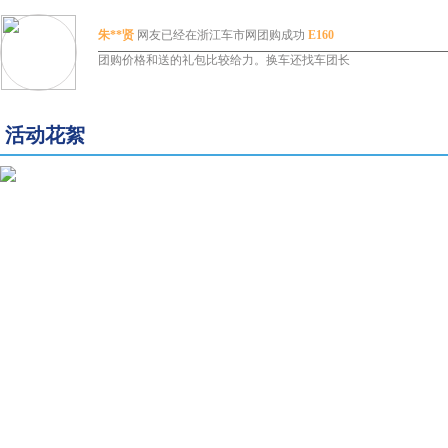
朱**贤
网友已经在浙江车市网团购成功
E160
团购价格和送的礼包比较给力。换车还找车团长
活动花絮