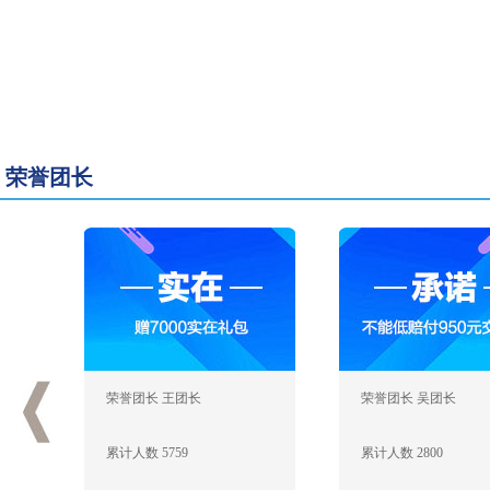
荣誉团长
荣誉团长 王团长
荣誉团长 吴团长
累计人数 5759
累计人数 2800