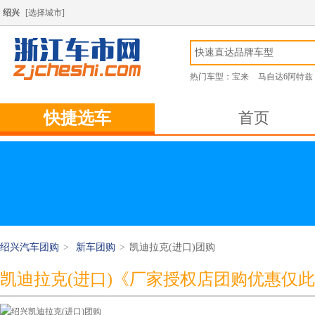
绍兴
[
选择城市
]
热门车型：
宝来
马自达6阿特兹
快捷选车
首页
绍兴汽车团购
>
新车团购
>
凯迪拉克(进口)团购
凯迪拉克(进口)《厂家授权店团购优惠仅此