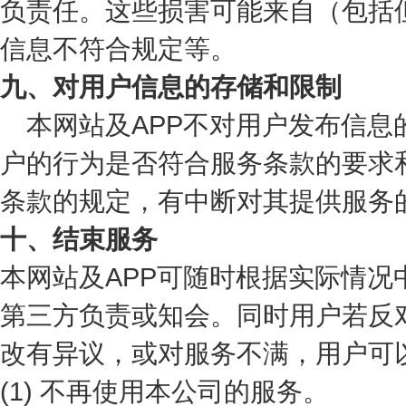
负责任。这些损害可能来自（包括
信息不符合规定等。
九、对用户信息的存储和限制
本网站及APP不对用户发布信息
户的行为是否符合服务条款的要求
条款的规定，有中断对其提供服务
十、结束服务
本网站及APP可随时根据实际情
第三方负责或知会。同时用户若反
改有异议，或对服务不满，用户可
(1) 不再使用本公司的服务。