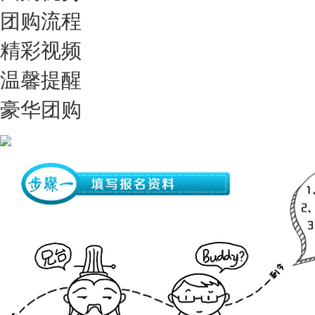
团购流程
精彩视频
温馨提醒
豪华团购