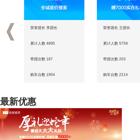
荣誉团长 李团长
荣誉团长 王团长
累计人数 4895
累计人数 5759
带团次数 187
带团次数 203
购车台数 1954
购车台数 2214
最新优惠
>
天生玩家 智趣全开，启境GT7正式上市官方指...
>
广汽传祺首届用户大会暨MPV之夜金华站
>
换址升级！杭州和锦比亚迪海洋网
>
年收超3000亿！保时捷 2023 年销量和利润...
>
超68亿！沃尔沃减持股份至18%，极星获9.5 ...