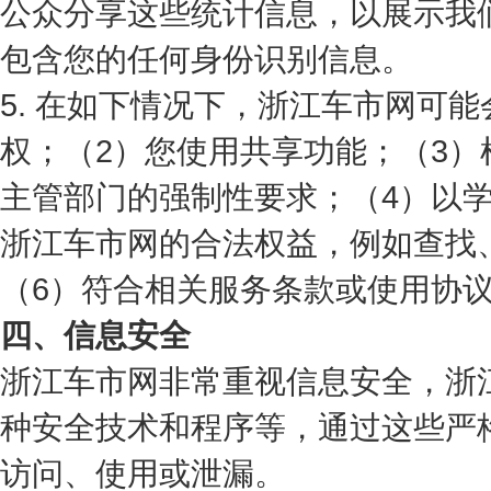
公众分享这些统计信息，以展示我
包含您的任何身份识别信息。
5. 在如下情况下，浙江车市网可
权；（2）您使用共享功能；（3
主管部门的强制性要求；（4）以
浙江车市网的合法权益，例如查找
（6）符合相关服务条款或使用协
四、信息安全
浙江车市网非常重视信息安全，浙
种安全技术和程序等，通过这些严
访问、使用或泄漏。