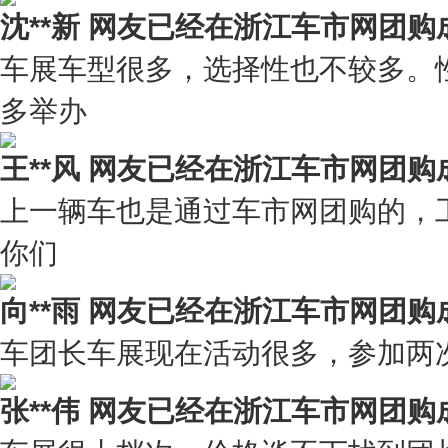
沈**新
网友已经在浙江车市网团购
车展车型很多，选择性也不较多。
多举办
王**风
网友已经在浙江车市网团购
上一辆车也是通过车市网团购的，
你们
向**雨
网友已经在浙江车市网团购
车团长车展现在活动很多，参加两
张**伟
网友已经在浙江车市网团购