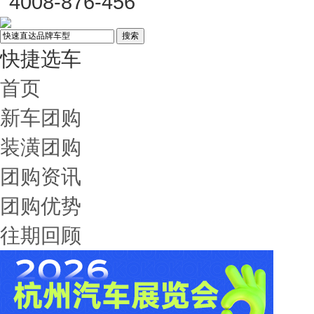
4008-876-456
绍兴
[
选择城市
]
热门车型：
快捷选车
宝来
首页
马自达6阿特兹
杰德
新车团购
福克斯
朗动
装潢团购
标致408
团购资讯
团购优势
往期回顾