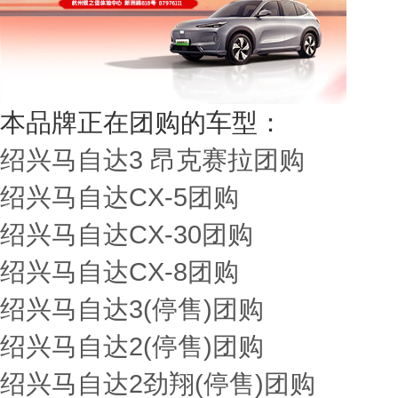
>
沃尔沃停资？！将Polestar极星股票交给吉利
>
杭州豪跃吉利用户初冬温泉之旅完美结束
>
蔚来换电新征程！与沃尔沃、Polestar和路特...
>
英国推迟“禁燃”5年！这几家反对，其中有福特
>
0.965秒！瑞士赛车队打破纯电汽车加速世界纪录
往期回顾
看了又看
团购视频
团购报道
最新报名
本品牌正在团购的车型：
老
详细报道
>>
绍兴马自达3 昂克赛拉团购
192*******1
成功报名
绍兴马自达CX-5团购
张
138*******0
绍兴马自达CX-30团购
成功报名
详细报道
>>
一汽大众
标致RCZ(停售)
绍兴马自达CX-8团购
团购时间：本周末
王
已报名：553人
199*******3
绍兴马自达3(停售)团购
去看看
成功报名
辉昂
详细报道
>>
绍兴马自达2(停售)团购
林
134*******1
绍兴马自达2劲翔(停售)团购
成功报名