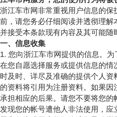
天籁
享有优先提车权
东风雪铁龙
武
浙江车市网非常重视用户信息的保
售后维权
团购时间：本周末
147*******2
质量问题，浙江车市网协助解决
已报名：624人
成功报名
前，请您务必仔细阅读并透彻理解
全国联保
去看看
奥迪e-tron
正规4S店均可维修保养
李
并接受本条款现有内容及其可能随
153*******7
成功报名
一、信息收集
宝来
1. 您向浙江车市网提供的信息。
李
153*******7
广汽丰田
在您自愿选择服务或提供信息的情
成功报名
团购时间：本周末
朗逸
已报名：107人
时及时、详尽及准确的提供个人资
去看看
的资料将引用为注册资料。如果因
承担相应的后果。请您不要将您的
发现您的帐号遭他人非法使用，应