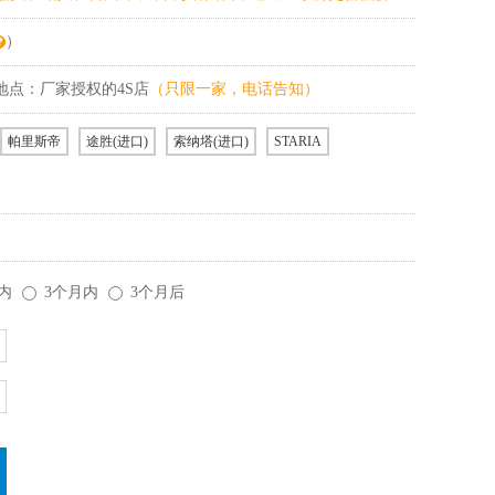
）
么
地点：
厂家授权的4S店
（只限一家，电话告知）
帕里斯帝
途胜(进口)
索纳塔(进口)
STARIA
内
3个月内
3个月后