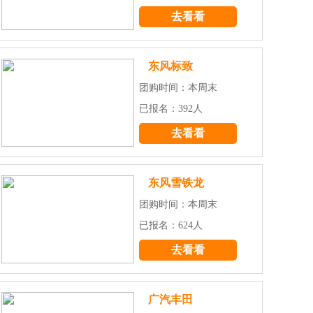
去看看
东风标致
团购时间：本周末
已报名：392人
去看看
东风雪铁龙
团购时间：本周末
已报名：624人
去看看
广汽丰田