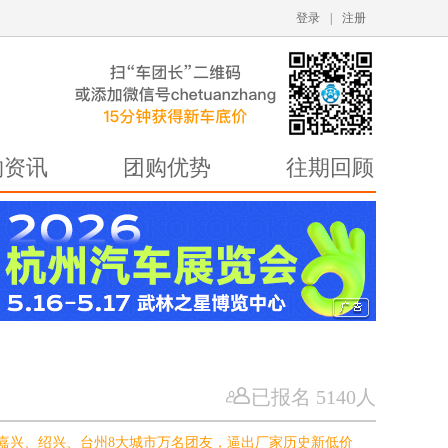
登录
|
注册
购资讯
团购优势
往期回顾
已报名
5140
人
嘉兴、绍兴、台州8大城市万名团友，逼出厂家历史新低价