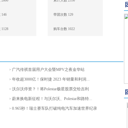
2800
累计人数 2356
累计人
146
带团次数 129
带团次
1128
购车台数 1022
购车台
广汽传祺首届用户大会暨MPV之夜金华站
>
年收超3000亿！保时捷 2023 年销量和利润...
>
沃尔沃停资？！将Polestar极星股票交给吉利
>
蔚来换电新征程！与沃尔沃、Polestar和路特...
>
0.965秒！瑞士赛车队打破纯电汽车加速世界纪录
>