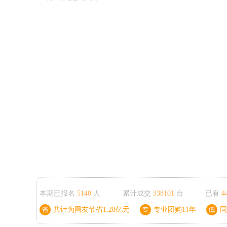
本期已报名
5140
人
累计成交
338101
台
已有
4
共计为网友节省1.28亿元
专业团购11年
同