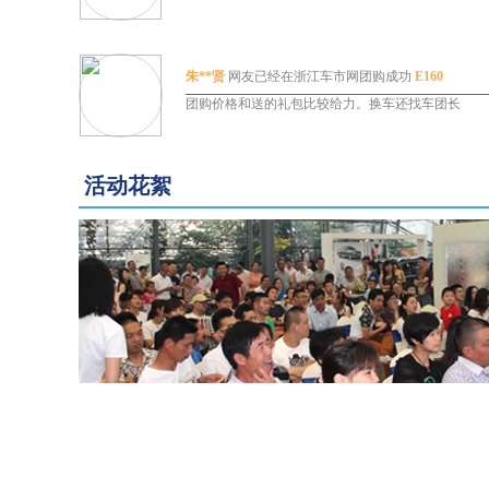
朱**贤
网友已经在浙江车市网团购成功
E160
团购价格和送的礼包比较给力。换车还找车团长
活动花絮