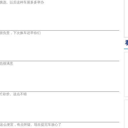
挑选。以后这种车展多多举办
很负责，下次换车还早你们
也很满意
忙砍价。这点不错
没这么便宜，有点怀疑。现在提完车放心了