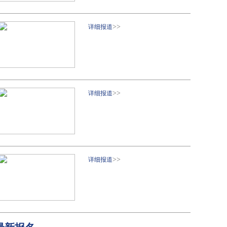
>>
详细报道
>>
详细报道
>>
详细报道