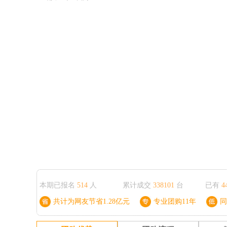
本期已报名
514
人
累计成交
338101
台
已有
4
共计为网友节省1.28亿元
专业团购11年
同