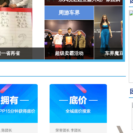
东风悦达起亚百城千团嘉兴站当日成交321台
周游车界
您一省再省
超级卖霸活动
车界魔豆
与认可，帮助车友在轻松
评选整个绍兴的优秀销售顾
香车与美女的邂逅，评
问，第一名奖励小轿车一辆
选最美车模
 陈团长
荣誉团长 李团长
荣誉