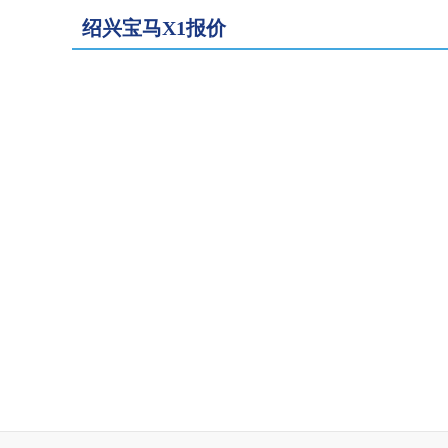
绍兴宝马X1报价