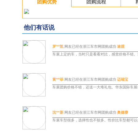
团购优势
团购流程
他们有话说
罗**凯
网友已经在浙江车市网团购成功
途观
车展上定的车，当时只是看看对比，感觉价格不错。现
黄**菲
网友已经在浙江车市网团购成功
迈瑞宝
车展团购价格不错，还送一大堆礼包。华东国际车展
沈**新
网友已经在浙江车市网团购成功
奥德赛
车展车型很多，选择性也不较多。性价比车型都可以