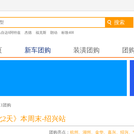
马自达6阿特兹
杰德
福克斯
朗动
标致408
页
新车团购
装潢团购
团
1团购
2天》本周末-绍兴站
团购亮点：
杭州、湖州、金华、嘉兴、绍兴、