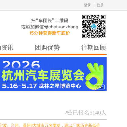
登录
|
注册
购资讯
团购优势
往期回顾
已报名
5140
人
宁波、台州、温州8大城市万名团友，逼出厂家历史新低价