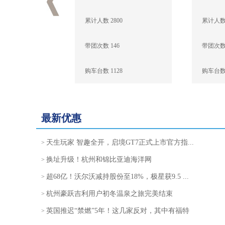
59
累计人数 2800
累计人数 
3
带团次数 146
带团次数 
14
购车台数 1128
购车台数 
最新优惠
天生玩家 智趣全开，启境GT7正式上市官方指...
>
换址升级！杭州和锦比亚迪海洋网
>
超68亿！沃尔沃减持股份至18%，极星获9.5 ...
>
杭州豪跃吉利用户初冬温泉之旅完美结束
>
英国推迟“禁燃”5年！这几家反对，其中有福特
>