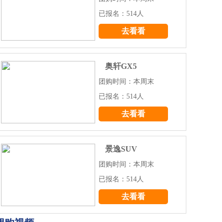
已报名：514人
去看看
奥轩GX5
团购时间：本周末
已报名：514人
去看看
景逸SUV
团购时间：本周末
已报名：514人
去看看