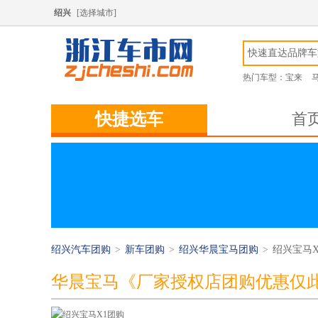
绍兴
[
选择城市
]
热门车型：
宝来
快捷选车
首
绍兴汽车团购
>
新车团购
>
绍兴华晨宝马团购
>
绍兴宝马X
华晨宝马《厂家授权店团购优惠仅此