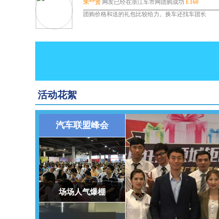
朱**贤
网友已经在浙江车市网团购成功
E160
团购价格和送的礼包比较给力。换车还找车团长
活动花絮
汽车联盟峰会
场场人气爆棚
车坛争霸会汽车版非诚勿扰，
每届报名车友人气爆棚