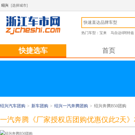
绍兴
[
选择城市
]
热门车型：
宝来
马自达6阿特兹
快捷选车
首页
绍兴汽车团购
>
新车团购
>
绍兴一汽奔腾团购
>
绍兴奔腾B50团购
一汽奔腾《厂家授权店团购优惠仅此2天》