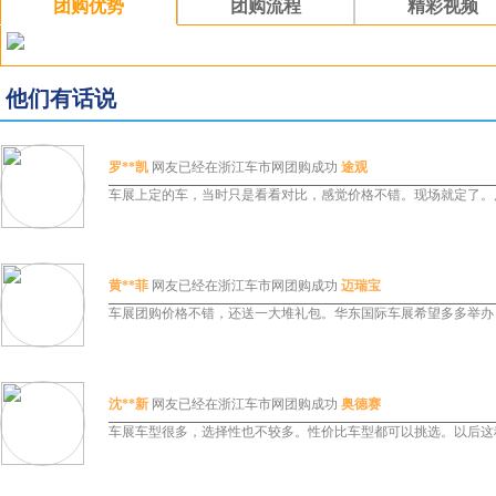
团购优势
团购流程
精彩视频
他们有话说
罗**凯
网友已经在浙江车市网团购成功
途观
车展上定的车，当时只是看看对比，感觉价格不错。现场就定了。后
黄**菲
网友已经在浙江车市网团购成功
迈瑞宝
车展团购价格不错，还送一大堆礼包。华东国际车展希望多多举办
沈**新
网友已经在浙江车市网团购成功
奥德赛
车展车型很多，选择性也不较多。性价比车型都可以挑选。以后这