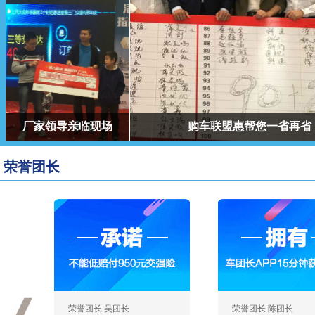
厂家领导亲临现场
购车联盟惠帮您一省再省
东风悦达起亚百城千团嘉兴站
购车联盟惠得到杭城车友的支持与认可，帮助
当日成交321台
愉悦的环境中购得爱车。
荣誉团长
荣誉团长 吴团长
荣誉团长 陈团长