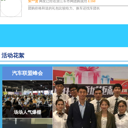
朱**贤
网友已经在浙江车市网团购成功
E160
团购价格和送的礼包比较给力。换车还找车团长
活动花絮
汽车联盟峰会
场场人气爆棚
车坛争霸会汽车版非诚勿扰，
每届报名车友人气爆棚