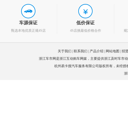
车源保证
低价保证
甄选本地优质正规4S店
4S店挑最低价格合作
规
关于我们
|
联系我们
|
产品介绍
|
网站地图
|
招
浙江车市网是浙江互动购车网媒，主要提供浙江
及时车市动
杭州易卡搜汽车服务有限公司版权所有，未经授
浙I