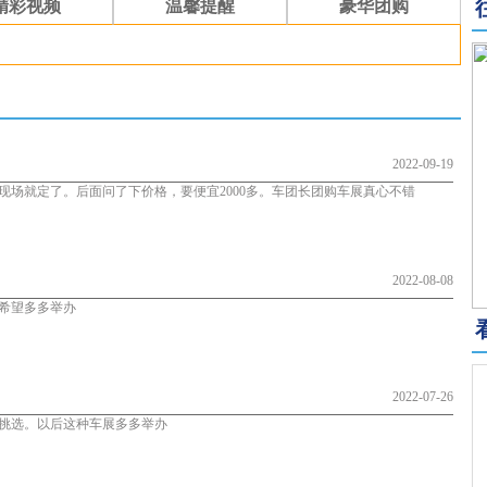
精彩视频
温馨提醒
豪华团购
2022-09-19
场就定了。后面问了下价格，要便宜2000多。车团长团购车展真心不错
2022-08-08
希望多多举办
2022-07-26
挑选。以后这种车展多多举办