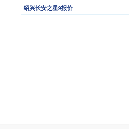
绍兴长安之星9报价