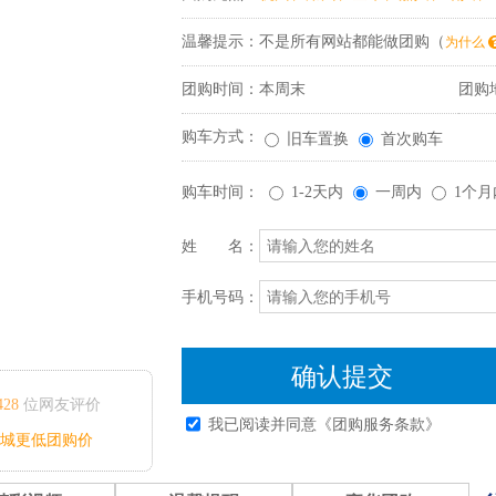
温馨提示：
不是所有网站都能做团购（
为什
团购时间：
本周末
团购
购车方式：
旧车置换
首次购车
购车时间：
1-2天内
一周内
1个月
姓 名：
手机号码：
428
位网友评价
我已阅读并同意
《团购服务条款》
城更低团购价