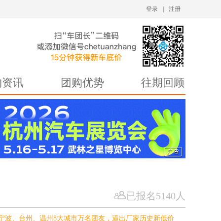
登录
|
注册
购资讯
团购优势
往期回顾
已报名
5140
人
宁波、台州、温州8大城市万名团友，逼出厂家历史新低价