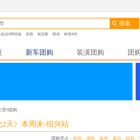
马自达6阿特兹
杰德
福克斯
朗动
标致408
页
新车团购
装潢团购
团
之星9团购
2天》本周末-绍兴站
团购亮点：
杭州、湖州、金华、嘉兴、绍兴、