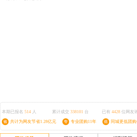
本期已报名
514
人
累计成交
338101
台
已有
4428
位网友
共计为网友节省1.28亿元
专业团购11年
同城更低团购