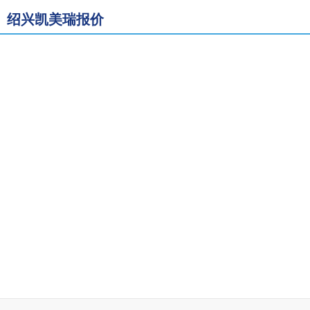
绍兴凯美瑞报价