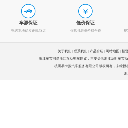
车源保证
低价保证
甄选本地优质正规4S店
4S店挑最低价格合作
规
关于我们
|
联系我们
|
产品介绍
|
网站地图
|
招
浙江车市网是浙江互动购车网媒，主要提供浙江
及时车市动
杭州易卡搜汽车服务有限公司版权所有，未经授
浙I