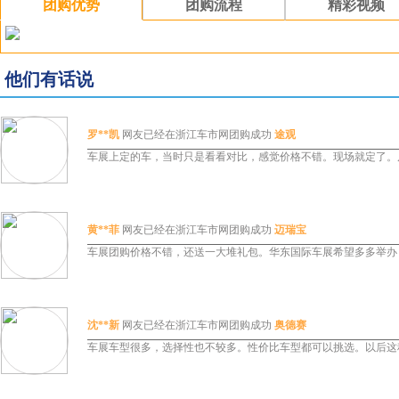
团购优势
团购流程
精彩视频
他们有话说
罗**凯
网友已经在浙江车市网团购成功
途观
车展上定的车，当时只是看看对比，感觉价格不错。现场就定了。后
黄**菲
网友已经在浙江车市网团购成功
迈瑞宝
车展团购价格不错，还送一大堆礼包。华东国际车展希望多多举办
沈**新
网友已经在浙江车市网团购成功
奥德赛
车展车型很多，选择性也不较多。性价比车型都可以挑选。以后这