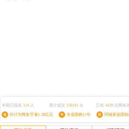
本期已报名
514
人
累计成交
338101
台
已有
4428
位网友
共计为网友节省1.28亿元
专业团购11年
同城更低团购