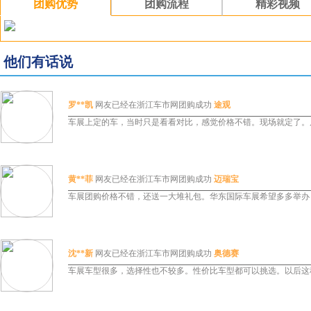
团购优势
团购流程
精彩视频
他们有话说
罗**凯
网友已经在浙江车市网团购成功
途观
车展上定的车，当时只是看看对比，感觉价格不错。现场就定了。后
黄**菲
网友已经在浙江车市网团购成功
迈瑞宝
车展团购价格不错，还送一大堆礼包。华东国际车展希望多多举办
沈**新
网友已经在浙江车市网团购成功
奥德赛
车展车型很多，选择性也不较多。性价比车型都可以挑选。以后这