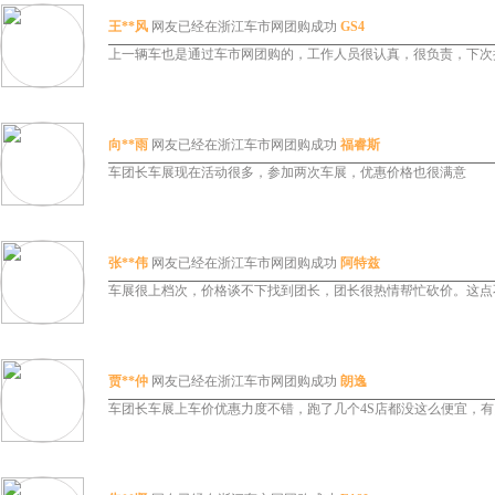
王**风
网友已经在浙江车市网团购成功
GS4
上一辆车也是通过车市网团购的，工作人员很认真，很负责，下次
向**雨
网友已经在浙江车市网团购成功
福睿斯
车团长车展现在活动很多，参加两次车展，优惠价格也很满意
张**伟
网友已经在浙江车市网团购成功
阿特兹
车展很上档次，价格谈不下找到团长，团长很热情帮忙砍价。这点
贾**仲
网友已经在浙江车市网团购成功
朗逸
车团长车展上车价优惠力度不错，跑了几个4S店都没这么便宜，