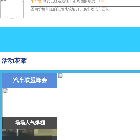
朱**贤
网友已经在浙江车市网团购成功
E160
团购价格和送的礼包比较给力。换车还找车团长
活动花絮
汽车联盟峰会
场场人气爆棚
车坛争霸会汽车版非诚勿扰，
每届报名车友人气爆棚