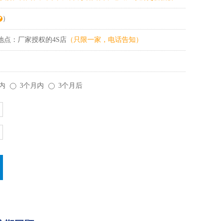
）
么
地点：
厂家授权的4S店
（只限一家，电话告知）
内
3个月内
3个月后