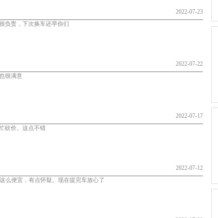
2022-07-23
很负责，下次换车还早你们
2022-07-22
也很满意
2022-07-17
忙砍价。这点不错
2022-07-12
没这么便宜，有点怀疑。现在提完车放心了