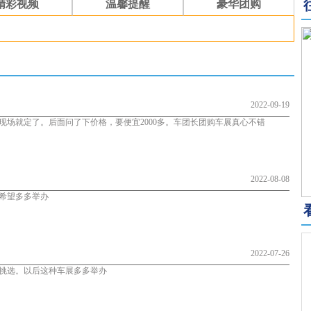
精彩视频
温馨提醒
豪华团购
2022-09-19
场就定了。后面问了下价格，要便宜2000多。车团长团购车展真心不错
2022-08-08
希望多多举办
2022-07-26
挑选。以后这种车展多多举办