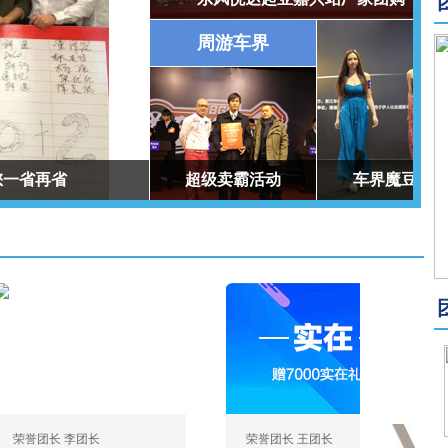
东风悦达起亚百城千团嘉兴站当日成交321台
周游车界
您一省再省
超级卖霸活动
车界魔豆
与认可，帮助车友在轻松
评选整个绍兴的优秀销售顾
香车与美女的邂逅，评
问，第一名奖励小轿车一辆
选最美车模
 李团长
荣誉团长 王团长
荣誉