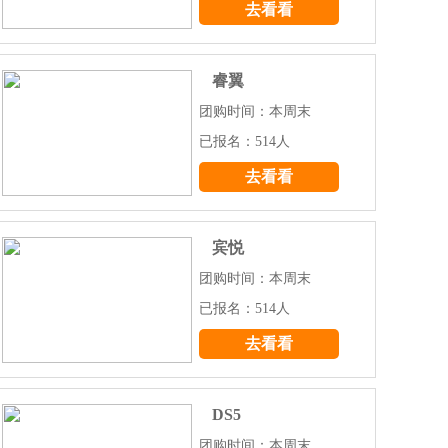
去看看
睿翼
团购时间：本周末
已报名：514人
去看看
宾悦
团购时间：本周末
已报名：514人
去看看
DS5
团购时间：本周末