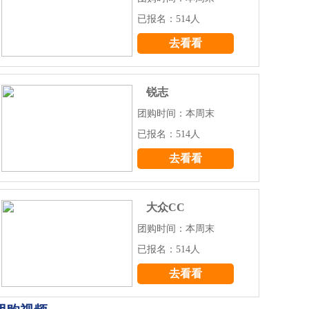
已报名：514人
去看看
锐志
团购时间：本周末
已报名：514人
去看看
大众CC
团购时间：本周末
已报名：514人
去看看