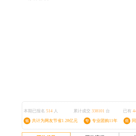
本期已报名
514
人
累计成交
338101
台
已有
4
共计为网友节省1.28亿元
专业团购11年
同