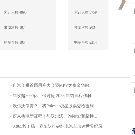
4895
累计人数 5759
累计人
187
带团次数 203
带团次
1954
购车台数 2214
购车台
广汽传祺首届用户大会暨MPV之夜金华站
>
年收超3000亿！保时捷 2023 年销量和利润...
>
沃尔沃停资？！将Polestar极星股票交给吉利
>
蔚来换电新征程！与沃尔沃、Polestar和路特...
>
0.965秒！瑞士赛车队打破纯电汽车加速世界纪录
>