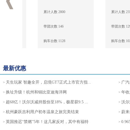
累计人数 2800
累计人数 2356
带团次数 146
带团次数 129
购车台数 1128
购车台数 1022
最新优惠
天生玩家 智趣全开，启境GT7正式上市官方指...
广汽
>
>
换址升级！杭州和锦比亚迪海洋网
年收
>
>
超68亿！沃尔沃减持股份至18%，极星获9.5 ...
沃尔
>
>
杭州豪跃吉利用户初冬温泉之旅完美结束
蔚来
>
>
英国推迟“禁燃”5年！这几家反对，其中有福特
0.
>
>