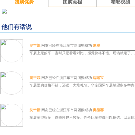
团购优势
团购流程
精彩视频
他们有话说
罗**凯
网友已经在浙江车市网团购成功
途观
车展上定的车，当时只是看看对比，感觉价格不错。现场就定了。后
黄**菲
网友已经在浙江车市网团购成功
迈瑞宝
车展团购价格不错，还送一大堆礼包。华东国际车展希望多多举办
沈**新
网友已经在浙江车市网团购成功
奥德赛
车展车型很多，选择性也不较多。性价比车型都可以挑选。以后这