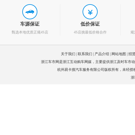
车源保证
低价保证
甄选本地优质正规4S店
4S店挑最低价格合作
规
关于我们
|
联系我们
|
产品介绍
|
网站地图
|
招
浙江车市网是浙江互动购车网媒，主要提供浙江
及时车市动
杭州易卡搜汽车服务有限公司版权所有，未经授
浙I