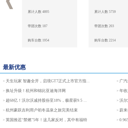
累计人数 4895
累计人数 5759
带团次数 187
带团次数 203
购车台数 1954
购车台数 2214
最新优惠
天生玩家 智趣全开，启境GT7正式上市官方指...
广汽
>
>
换址升级！杭州和锦比亚迪海洋网
年收
>
>
超68亿！沃尔沃减持股份至18%，极星获9.5 ...
沃尔
>
>
杭州豪跃吉利用户初冬温泉之旅完美结束
蔚来
>
>
英国推迟“禁燃”5年！这几家反对，其中有福特
0.
>
>