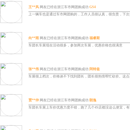
王**风
网友已经在浙江车市网团购成功
GS4
上一辆车也是通过车市网团购的，工作人员很认真，很负责，下次
向**雨
网友已经在浙江车市网团购成功
福睿斯
车团长车展现在活动很多，参加两次车展，优惠价格也很满意
张**伟
网友已经在浙江车市网团购成功
阿特兹
车展很上档次，价格谈不下找到团长，团长很热情帮忙砍价。这点
贾**仲
网友已经在浙江车市网团购成功
朗逸
车团长车展上车价优惠力度不错，跑了几个4S店都没这么便宜，