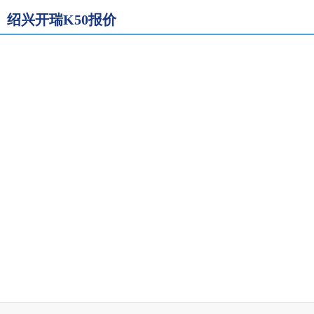
绍兴开瑞K50报价