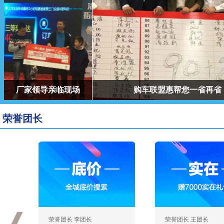
厂家领导亲临现场
购车联盟惠帮您一省再省
东风悦达起亚百城千团嘉兴站
购车联盟惠得到杭城车友的支持与认可，帮助
当日成交321台
愉悦的环境中购得爱车。
荣誉团长
荣誉团长 李团长
荣誉团长 王团长