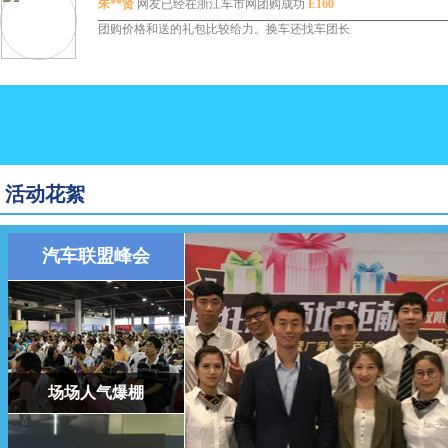
朱**贤
网友已经在浙江车市网团购成功
E160
团购价格和送的礼包比较给力。换车还找车团长
活动花絮
汽车联盟峰会
场场人气爆棚
车坛争霸会汽车版非诚勿扰，
每届报名车友人气爆棚