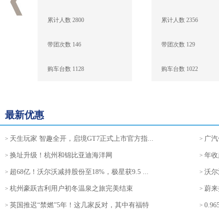
累计人数 2800
累计人数 2356
带团次数 146
带团次数 129
购车台数 1128
购车台数 1022
最新优惠
天生玩家 智趣全开，启境GT7正式上市官方指...
广汽
>
>
换址升级！杭州和锦比亚迪海洋网
年收
>
>
超68亿！沃尔沃减持股份至18%，极星获9.5 ...
沃尔
>
>
杭州豪跃吉利用户初冬温泉之旅完美结束
蔚来
>
>
英国推迟“禁燃”5年！这几家反对，其中有福特
0.
>
>