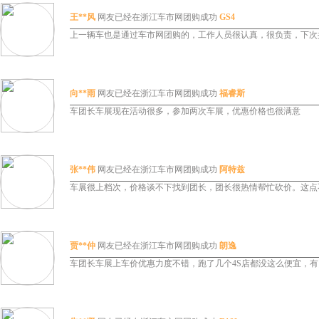
王**风
网友已经在浙江车市网团购成功
GS4
上一辆车也是通过车市网团购的，工作人员很认真，很负责，下次
向**雨
网友已经在浙江车市网团购成功
福睿斯
车团长车展现在活动很多，参加两次车展，优惠价格也很满意
张**伟
网友已经在浙江车市网团购成功
阿特兹
车展很上档次，价格谈不下找到团长，团长很热情帮忙砍价。这点
贾**仲
网友已经在浙江车市网团购成功
朗逸
车团长车展上车价优惠力度不错，跑了几个4S店都没这么便宜，