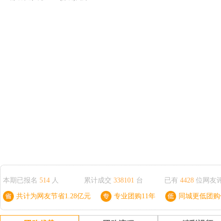
本期已报名
514
人
累计成交
338101
台
已有
4428
位网友
共计为网友节省1.28亿元
专业团购11年
同城更低团购