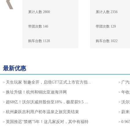
累计人数 2800
累计人数 2356
带团次数 146
带团次数 129
购车台数 1128
购车台数 1022
最新优惠
天生玩家 智趣全开，启境GT7正式上市官方指...
广汽
>
>
换址升级！杭州和锦比亚迪海洋网
年收
>
>
超68亿！沃尔沃减持股份至18%，极星获9.5 ...
沃尔
>
>
杭州豪跃吉利用户初冬温泉之旅完美结束
蔚来
>
>
英国推迟“禁燃”5年！这几家反对，其中有福特
0.
>
>