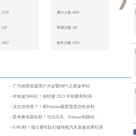
2356
累计人数 4895
累计人
129
带团次数 187
带团次
1022
购车台数 1954
购车台
广汽传祺首届用户大会暨MPV之夜金华站
>
年收超3000亿！保时捷 2023 年销量和利润...
>
沃尔沃停资？！将Polestar极星股票交给吉利
>
蔚来换电新征程！与沃尔沃、Polestar和路特...
>
0.965秒！瑞士赛车队打破纯电汽车加速世界纪录
>