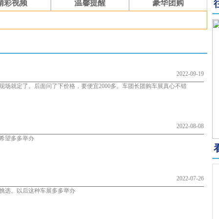
精彩视频
温馨提醒
豪华团购
2022-09-19
场就定了。后面问了下价格，要便宜2000多。车团长团购车展真心不错
2022-08-08
希望多多举办
2022-07-26
挑选。以后这种车展多多举办