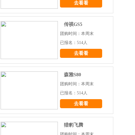
去看看
传祺GS5
团购时间：本周末
已报名：514人
去看看
森雅S80
团购时间：本周末
已报名：514人
去看看
猎豹飞腾
团购时间：本周末