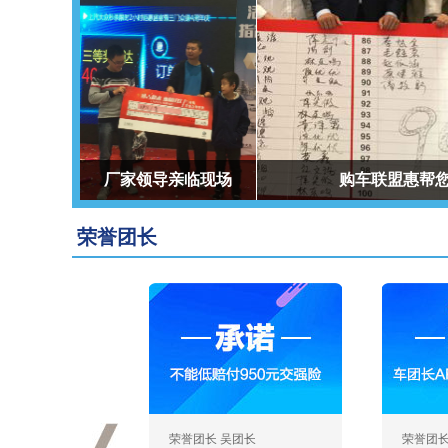
厂家领导亲临现场
购车联盟惠帮
东风悦达起亚百城千团嘉兴站
购车联盟惠得到杭城车友的支持
当日成交321台
愉悦的环境中购得爱车。
荣誉团长
王团长
荣誉团长 吴团长
荣誉团长