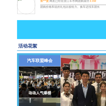
朱**贤
网友已经在浙江车市网团购成功
E160
团购价格和送的礼包比较给力。换车还找车团长
活动花絮
汽车联盟峰会
场场人气爆棚
车坛争霸会汽车版非诚勿扰，
每届报名车友人气爆棚