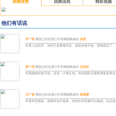
团购优势
团购流程
精彩视频
他们有话说
罗**凯
网友已经在浙江车市网团购成功
途观
车展上定的车，当时只是看看对比，感觉价格不错。现场就定了。后
黄**菲
网友已经在浙江车市网团购成功
迈瑞宝
车展团购价格不错，还送一大堆礼包。华东国际车展希望多多举办
沈**新
网友已经在浙江车市网团购成功
奥德赛
车展车型很多，选择性也不较多。性价比车型都可以挑选。以后这