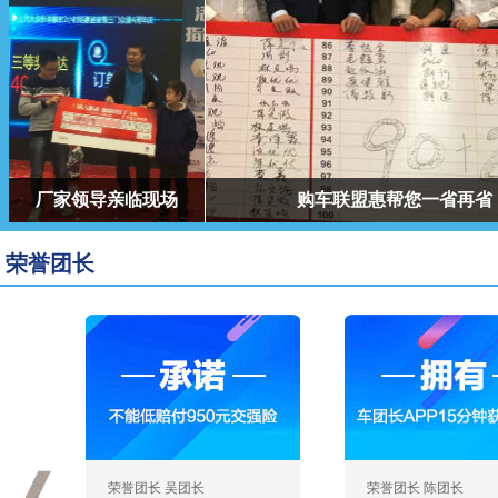
厂家领导亲临现场
购车联盟惠帮您一省再省
东风悦达起亚百城千团嘉兴站
购车联盟惠得到杭城车友的支持与认可，帮助
当日成交321台
愉悦的环境中购得爱车。
荣誉团长
荣誉团长 吴团长
荣誉团长 陈团长