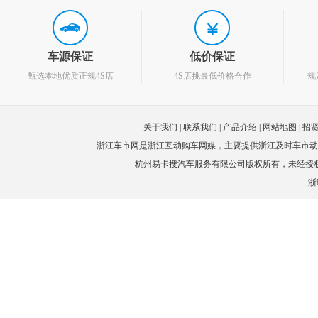
车源保证
低价保证
甄选本地优质正规4S店
4S店挑最低价格合作
规
关于我们
|
联系我们
|
产品介绍
|
网站地图
|
招
浙江车市网是浙江互动购车网媒，主要提供浙江
及时车市动
杭州易卡搜汽车服务有限公司版权所有，未经授
浙I