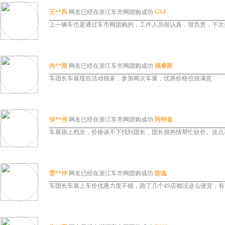
王**风
网友已经在浙江车市网团购成功
GS4
上一辆车也是通过车市网团购的，工作人员很认真，很负责，下次
向**雨
网友已经在浙江车市网团购成功
福睿斯
车团长车展现在活动很多，参加两次车展，优惠价格也很满意
张**伟
网友已经在浙江车市网团购成功
阿特兹
车展很上档次，价格谈不下找到团长，团长很热情帮忙砍价。这点
贾**仲
网友已经在浙江车市网团购成功
朗逸
车团长车展上车价优惠力度不错，跑了几个4S店都没这么便宜，