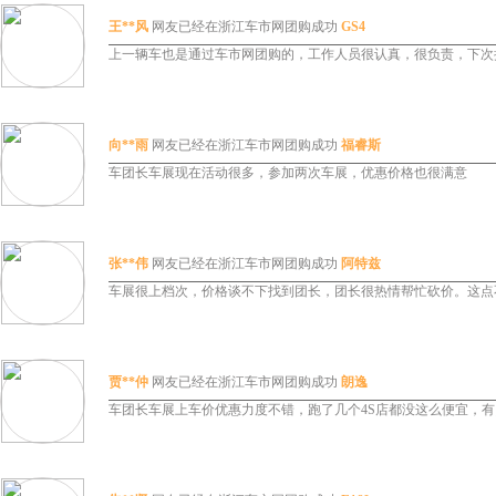
王**风
网友已经在浙江车市网团购成功
GS4
上一辆车也是通过车市网团购的，工作人员很认真，很负责，下次
向**雨
网友已经在浙江车市网团购成功
福睿斯
车团长车展现在活动很多，参加两次车展，优惠价格也很满意
张**伟
网友已经在浙江车市网团购成功
阿特兹
车展很上档次，价格谈不下找到团长，团长很热情帮忙砍价。这点
贾**仲
网友已经在浙江车市网团购成功
朗逸
车团长车展上车价优惠力度不错，跑了几个4S店都没这么便宜，