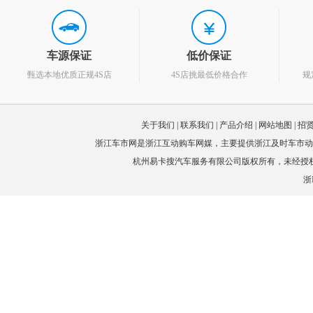
车源保证
低价保证
甄选本地优质正规4S店
4S店挑最低价格合作
规
关于我们
|
联系我们
|
产品介绍
|
网站地图
|
招
浙江车市网是浙江互动购车网媒，主要提供浙江
及时车市动
杭州易卡搜汽车服务有限公司版权所有，未经授
浙I