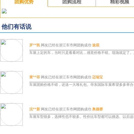
团购优势
团购流程
精彩视频
他们有话说
罗**凯
网友已经在浙江车市网团购成功
途观
车展上定的车，当时只是看看对比，感觉价格不错。现场就定了。后
黄**菲
网友已经在浙江车市网团购成功
迈瑞宝
车展团购价格不错，还送一大堆礼包。华东国际车展希望多多举办
沈**新
网友已经在浙江车市网团购成功
奥德赛
车展车型很多，选择性也不较多。性价比车型都可以挑选。以后这