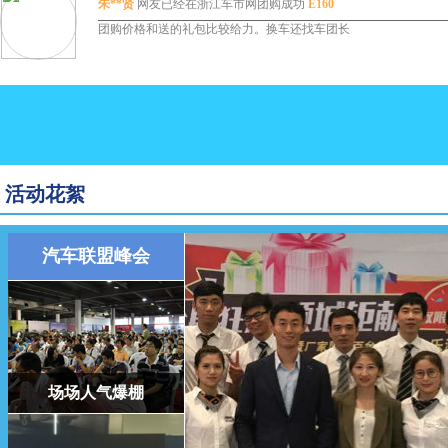
朱**贤
网友已经在浙江车市网团购成功
E160
团购价格和送的礼包比较给力。换车还找车团长
活动花絮
汽车联盟峰会
场场人气爆棚
车坛争霸会汽车版非诚勿扰，
每届报名车友人气爆棚