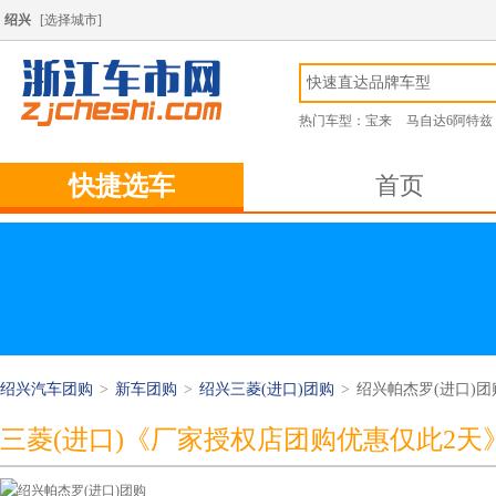
绍兴
[
选择城市
]
热门车型：
宝来
马自达6阿特兹
快捷选车
首页
绍兴汽车团购
>
新车团购
>
绍兴三菱(进口)团购
>
绍兴帕杰罗(进口)团
三菱(进口)《厂家授权店团购优惠仅此2天