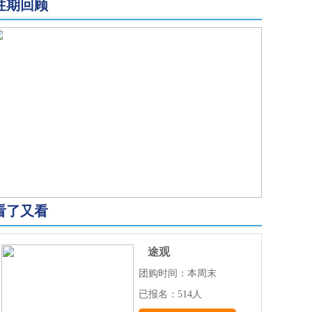
往期回顾
看了又看
途观
团购时间：本周末
已报名：514人