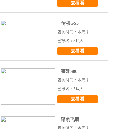
去看看
传祺GS5
团购时间：本周末
已报名：514人
去看看
森雅S80
团购时间：本周末
已报名：514人
去看看
猎豹飞腾
团购时间：本周末