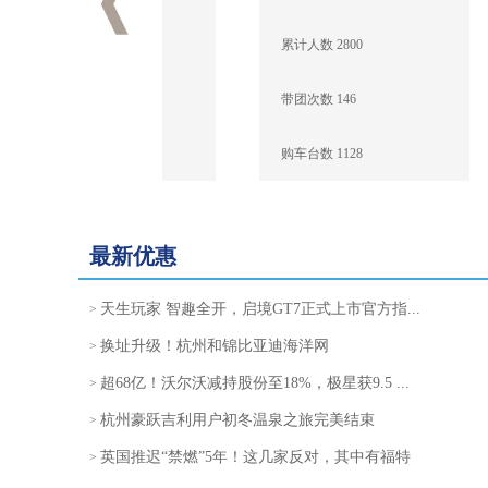
59
累计人数 2800
累计人数 
3
带团次数 146
带团次数 
14
购车台数 1128
购车台数 
最新优惠
天生玩家 智趣全开，启境GT7正式上市官方指...
>
换址升级！杭州和锦比亚迪海洋网
>
超68亿！沃尔沃减持股份至18%，极星获9.5 ...
>
杭州豪跃吉利用户初冬温泉之旅完美结束
>
英国推迟“禁燃”5年！这几家反对，其中有福特
>