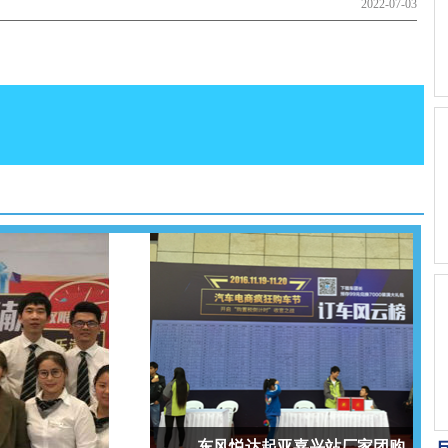
2022-07-03
东风悦达起亚嘉兴站厂家团购