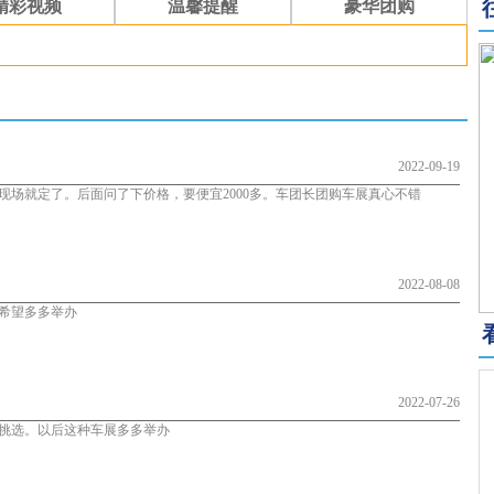
精彩视频
温馨提醒
豪华团购
2022-09-19
场就定了。后面问了下价格，要便宜2000多。车团长团购车展真心不错
2022-08-08
希望多多举办
2022-07-26
挑选。以后这种车展多多举办