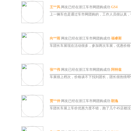
王**风
网友已经在浙江车市网团购成功
GS4
上一辆车也是通过车市网团购的，工作人员很认真，
向**雨
网友已经在浙江车市网团购成功
福睿斯
车团长车展现在活动很多，参加两次车展，优惠价格
张**伟
网友已经在浙江车市网团购成功
阿特兹
车展很上档次，价格谈不下找到团长，团长很热情帮
贾**仲
网友已经在浙江车市网团购成功
朗逸
车团长车展上车价优惠力度不错，跑了几个4S店都