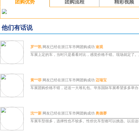
团购优势
团购流程
精彩视频
他们有话说
罗**凯
网友已经在浙江车市网团购成功
途观
车展上定的车，当时只是看看对比，感觉价格不错。现场就定了。后
黄**菲
网友已经在浙江车市网团购成功
迈瑞宝
车展团购价格不错，还送一大堆礼包。华东国际车展希望多多举办
沈**新
网友已经在浙江车市网团购成功
奥德赛
车展车型很多，选择性也不较多。性价比车型都可以挑选。以后这