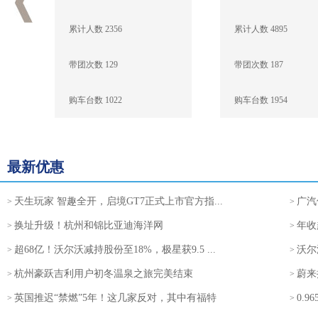
累计人数 4895
累计人数 5759
带团次数 187
带团次数 203
购车台数 1954
购车台数 2214
最新优惠
天生玩家 智趣全开，启境GT7正式上市官方指...
广汽
>
>
换址升级！杭州和锦比亚迪海洋网
年收
>
>
超68亿！沃尔沃减持股份至18%，极星获9.5 ...
沃尔
>
>
杭州豪跃吉利用户初冬温泉之旅完美结束
蔚来
>
>
英国推迟“禁燃”5年！这几家反对，其中有福特
0.
>
>