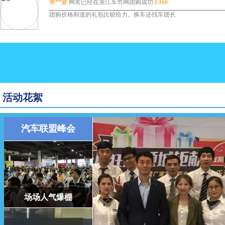
朱**贤
网友已经在浙江车市网团购成功
E160
团购价格和送的礼包比较给力。换车还找车团长
活动花絮
汽车联盟峰会
场场人气爆棚
车坛争霸会汽车版非诚勿扰，
每届报名车友人气爆棚