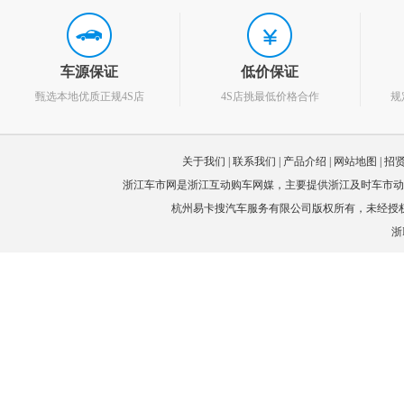
车源保证
低价保证
甄选本地优质正规4S店
4S店挑最低价格合作
规
关于我们
|
联系我们
|
产品介绍
|
网站地图
|
招
浙江车市网是浙江互动购车网媒，主要提供浙江
及时车市动
杭州易卡搜汽车服务有限公司版权所有，未经授
浙I