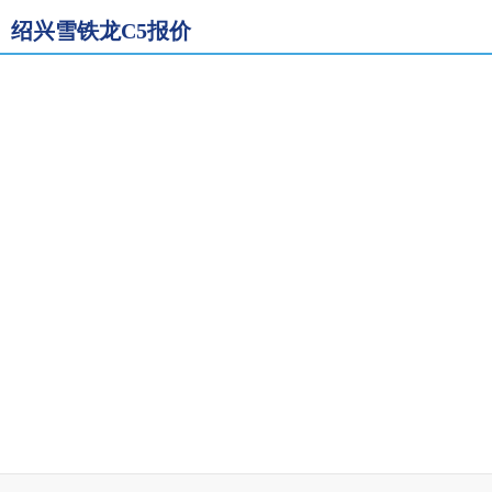
绍兴雪铁龙C5报价