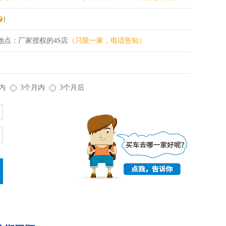
）
么
地点：
厂家授权的4S店
（只限一家，电话告知）
内
3个月内
3个月后