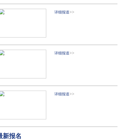
>>
详细报道
数 4895
累计人数 5759
累
数 187
带团次数 203
带
数 1954
购车台数 2214
购
>>
详细报道
>>
详细报道
最新报名