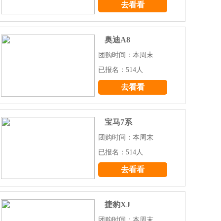
去看看
奥迪A8
团购时间：本周末
已报名：514人
去看看
宝马7系
团购时间：本周末
已报名：514人
去看看
捷豹XJ
团购时间：本周末