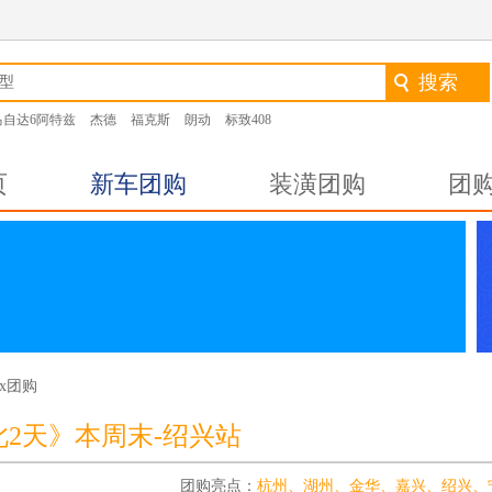
马自达6阿特兹
杰德
福克斯
朗动
标致408
页
新车团购
装潢团购
团
x团购
2天》本周末-绍兴站
团购亮点：
杭州、湖州、金华、嘉兴、绍兴、