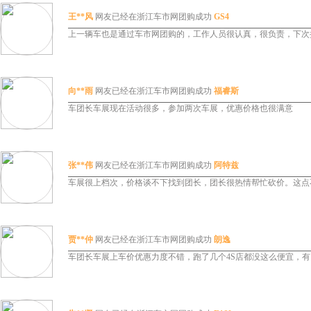
王**风
网友已经在浙江车市网团购成功
GS4
上一辆车也是通过车市网团购的，工作人员很认真，很负责，下次
向**雨
网友已经在浙江车市网团购成功
福睿斯
车团长车展现在活动很多，参加两次车展，优惠价格也很满意
张**伟
网友已经在浙江车市网团购成功
阿特兹
车展很上档次，价格谈不下找到团长，团长很热情帮忙砍价。这点
贾**仲
网友已经在浙江车市网团购成功
朗逸
车团长车展上车价优惠力度不错，跑了几个4S店都没这么便宜，