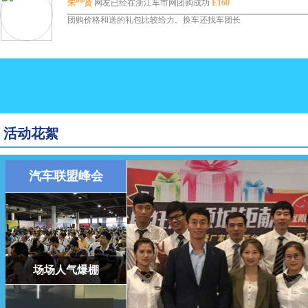
朱**贤
网友已经在浙江车市网团购成功
E160
团购价格和送的礼包比较给力。换车还找车团长
活动花絮
汽车联盟峰会
场场人气爆棚
车坛争霸会汽车版非诚勿扰，
每届报名车友人气爆棚