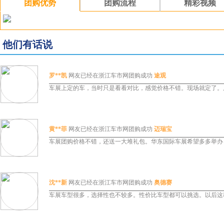
团购优势
团购流程
精彩视频
他们有话说
罗**凯
网友已经在浙江车市网团购成功
途观
车展上定的车，当时只是看看对比，感觉价格不错。现场就定了。后
黄**菲
网友已经在浙江车市网团购成功
迈瑞宝
车展团购价格不错，还送一大堆礼包。华东国际车展希望多多举办
沈**新
网友已经在浙江车市网团购成功
奥德赛
车展车型很多，选择性也不较多。性价比车型都可以挑选。以后这