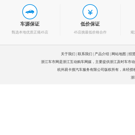
车源保证
低价保证
甄选本地优质正规4S店
4S店挑最低价格合作
规
关于我们
|
联系我们
|
产品介绍
|
网站地图
|
招
浙江车市网是浙江互动购车网媒，主要提供浙江
及时车市动
杭州易卡搜汽车服务有限公司版权所有，未经授
浙I