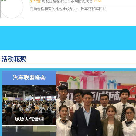
朱**贤
网友已经在浙江车市网团购成功
E160
团购价格和送的礼包比较给力。换车还找车团长
活动花絮
汽车联盟峰会
场场人气爆棚
车坛争霸会汽车版非诚勿扰，
每届报名车友人气爆棚