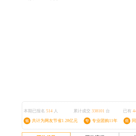
本期已报名
514
人
累计成交
338101
台
已有
4
共计为网友节省1.28亿元
专业团购11年
同