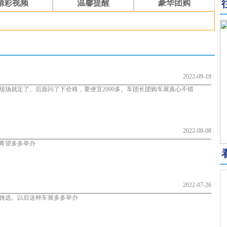
精彩视频
温馨提醒
豪华团购
2022-09-19
场就定了。后面问了下价格，要便宜2000多。车团长团购车展真心不错
2022-08-08
希望多多举办
2022-07-26
挑选。以后这种车展多多举办