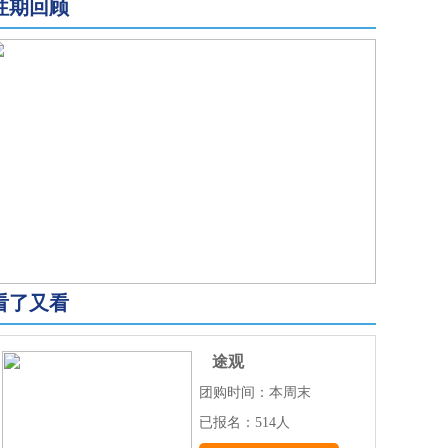
往期回顾
看了又看
途观
团购时间：本周末
已报名：514人