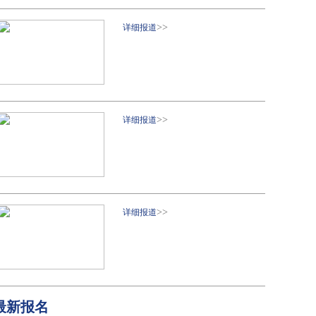
>>
详细报道
数 2356
数 129
数 1022
>>
详细报道
>>
详细报道
最新报名