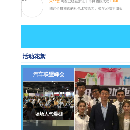
朱**贤
网友已经在浙江车市网团购成功
E160
团购价格和送的礼包比较给力。换车还找车团长
活动花絮
汽车联盟峰会
场场人气爆棚
车坛争霸会汽车版非诚勿扰，
每届报名车友人气爆棚