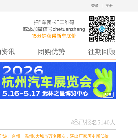
登录
|
注册
购资讯
团购优势
往期回顾
已报名
5140
人
宁波、台州、温州8大城市万名团友，逼出厂家历史新低价