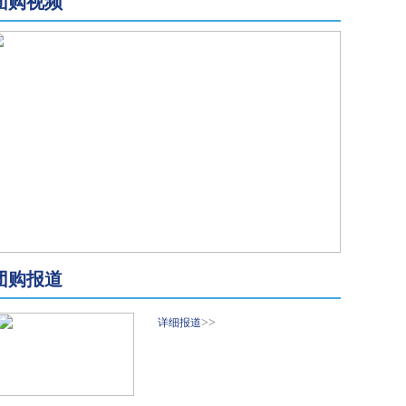
团购视频
团购报道
>>
详细报道
团长 陈团长