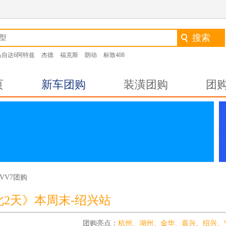
马自达6阿特兹
杰德
福克斯
朗动
标致408
页
新车团购
装潢团购
团
 VV7团购
2天》本周末-绍兴站
团购亮点：
杭州、湖州、金华、嘉兴、绍兴、