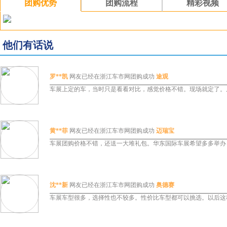
团购优势
团购流程
精彩视频
他们有话说
罗**凯
网友已经在浙江车市网团购成功
途观
车展上定的车，当时只是看看对比，感觉价格不错。现场就定了。后
黄**菲
网友已经在浙江车市网团购成功
迈瑞宝
车展团购价格不错，还送一大堆礼包。华东国际车展希望多多举办
沈**新
网友已经在浙江车市网团购成功
奥德赛
车展车型很多，选择性也不较多。性价比车型都可以挑选。以后这