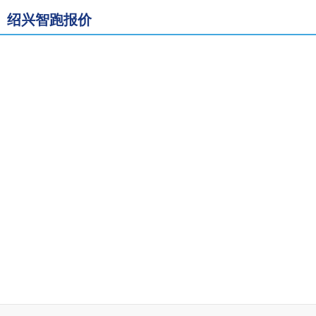
绍兴智跑报价