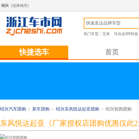
绍兴
[
选择城市
]
热门车型：
宝来
马自达6阿特兹
快捷选车
首页
绍兴汽车团购
>
新车团购
>
绍兴东风悦达起亚团购
>
绍兴智跑团购
东风悦达起亚《厂家授权店团购优惠仅此2