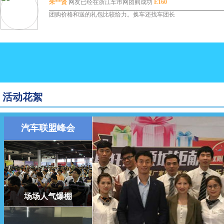
朱**贤
网友已经在浙江车市网团购成功
E160
团购价格和送的礼包比较给力。换车还找车团长
活动花絮
汽车联盟峰会
场场人气爆棚
车坛争霸会汽车版非诚勿扰，
每届报名车友人气爆棚