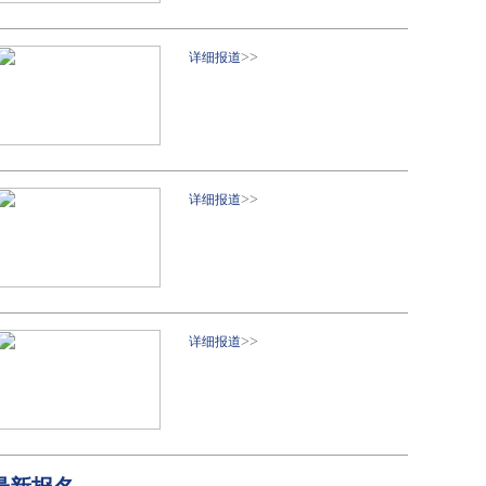
>>
详细报道
>>
详细报道
>>
详细报道