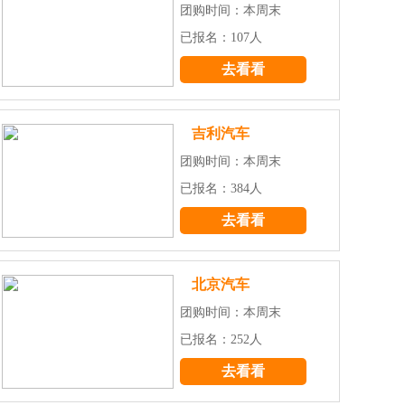
团购时间：本周末
已报名：107人
去看看
吉利汽车
团购时间：本周末
已报名：384人
去看看
北京汽车
团购时间：本周末
已报名：252人
团长 吴团长
荣誉团长 陈团长
去看看