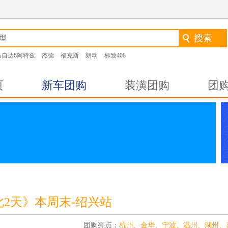
马自达6阿特兹
杰德
福克斯
朗动
标致408
页
新车团购
装潢团购
团
2天》本周末-绍兴站
团购亮点：
杭州、金华、宁波、温州、湖州、