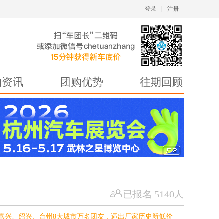
登录
|
注册
购资讯
团购优势
往期回顾
已报名
5140
人
嘉兴、绍兴、台州8大城市万名团友，逼出厂家历史新低价