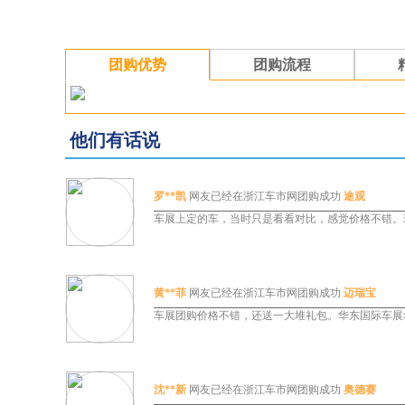
团购优势
团购流程
他们有话说
罗**凯
网友已经在浙江车市网团购成功
途观
车展上定的车，当时只是看看对比，感觉价格不错。现
黄**菲
网友已经在浙江车市网团购成功
迈瑞宝
车展团购价格不错，还送一大堆礼包。华东国际车展
沈**新
网友已经在浙江车市网团购成功
奥德赛