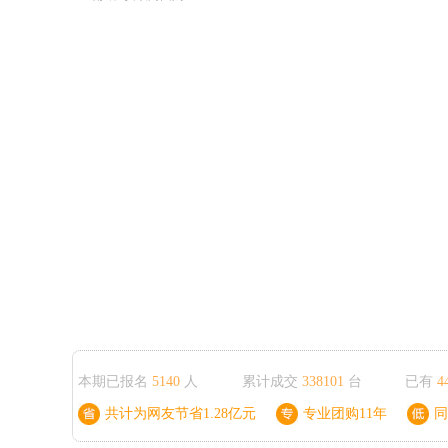
本期已报名
5140
人
累计成交
338101
台
已有
4
共计为网友节省1.28亿元
专业团购11年
同