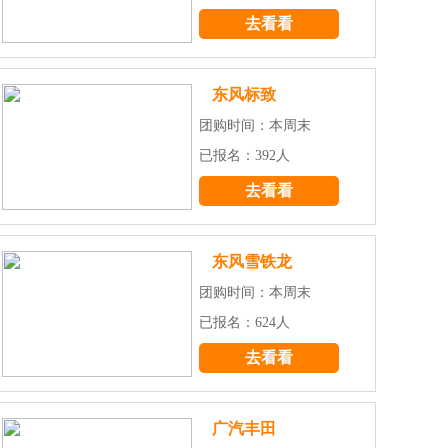
去看看
东风标致
团购时间：本周末
已报名：392人
去看看
东风雪铁龙
团购时间：本周末
已报名：624人
去看看
广汽丰田