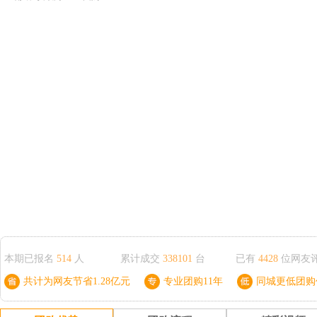
本期已报名
514
人
累计成交
338101
台
已有
4428
位网友
共计为网友节省1.28亿元
专业团购11年
同城更低团购