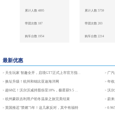
累计人数 4895
累计人数 5759
带团次数 187
带团次数 203
购车台数 1954
购车台数 2214
最新优惠
天生玩家 智趣全开，启境GT7正式上市官方指...
广汽
>
>
换址升级！杭州和锦比亚迪海洋网
年收
>
>
超68亿！沃尔沃减持股份至18%，极星获9.5 ...
沃尔
>
>
杭州豪跃吉利用户初冬温泉之旅完美结束
蔚来
>
>
英国推迟“禁燃”5年！这几家反对，其中有福特
0.
>
>