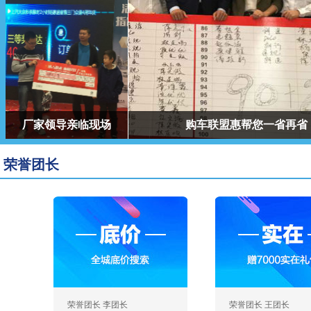
厂家领导亲临现场
购车联盟惠帮您一省再省
东风悦达起亚百城千团嘉兴站
购车联盟惠得到杭城车友的支持与认可，帮助
当日成交321台
愉悦的环境中购得爱车。
荣誉团长
荣誉团长 李团长
荣誉团长 王团长