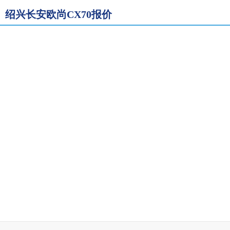
绍兴长安欧尚CX70报价