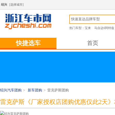
绍兴
[
选择城市
]
热门车型：
宝来
马自达6阿特兹
快捷选车
首页
绍兴汽车团购
>
新车团购
>
雷克萨斯团购
雷克萨斯《厂家授权店团购优惠仅此2天》