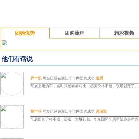
团购优势
团购流程
精彩视频
他们有话说
罗**凯
网友已经在浙江车市网团购成功
途观
车展上定的车，当时只是看看对比，感觉价格不错。现场就定了。后
黄**菲
网友已经在浙江车市网团购成功
迈瑞宝
车展团购价格不错，还送一大堆礼包。华东国际车展希望多多举办