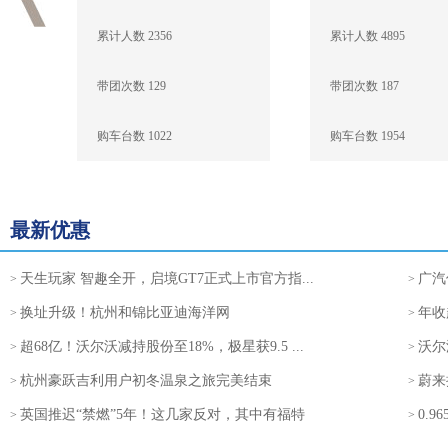
累计人数 2356
累计人数 4895
带团次数 129
带团次数 187
购车台数 1022
购车台数 1954
最新优惠
天生玩家 智趣全开，启境GT7正式上市官方指...
广汽
>
>
换址升级！杭州和锦比亚迪海洋网
年收
>
>
超68亿！沃尔沃减持股份至18%，极星获9.5 ...
沃尔
>
>
杭州豪跃吉利用户初冬温泉之旅完美结束
蔚来
>
>
英国推迟“禁燃”5年！这几家反对，其中有福特
0.
>
>