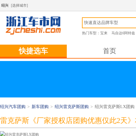
绍兴
[
选择城市
]
热门车型：
宝来
马自达6阿特兹
快捷选车
首页
绍兴汽车团购
>
新车团购
>
绍兴雷克萨斯团购
>
绍兴雷克萨斯LX团购
雷克萨斯《厂家授权店团购优惠仅此2天》