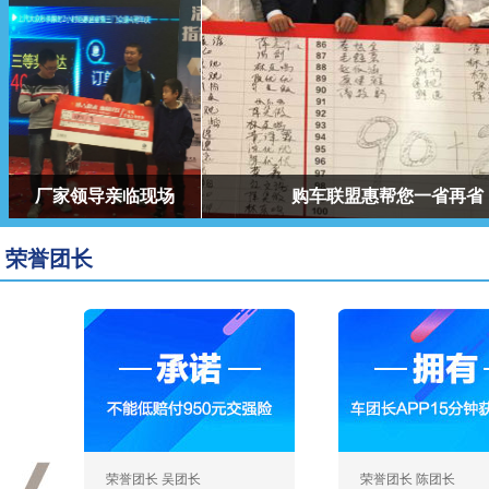
厂家领导亲临现场
购车联盟惠帮您一省再省
东风悦达起亚百城千团嘉兴站
购车联盟惠得到杭城车友的支持与认可，帮助
当日成交321台
愉悦的环境中购得爱车。
荣誉团长
荣誉团长 吴团长
荣誉团长 陈团长